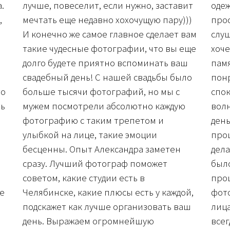
.
лучше, повеселит, если нужно, заставит
одеж
,
мечтать еще недавно хохочущую пару)))
прос
И конечно же самое главное сделает вам
слуш
такие чудесные фотографии, что вы еще
хоч
долго будете приятно вспоминать ваш
памя
свадебный день! С нашей свадьбы было
понр
то
больше тысячи фотографий, но мы с
спок
ть
мужем посмотрели абсолютно каждую
волн
фотографию с таким трепетом и
день
улыбкой на лице, такие эмоции
проц
бесценны. Опыт Александра заметен
дела
сразу. Лучший фотограф поможет
было
советом, какие студии есть в
проц
бе
Челябинске, какие плюсы есть у каждой,
фото
подскажет как лучше организовать ваш
лица
день. Выражаем огромнейшую
всег