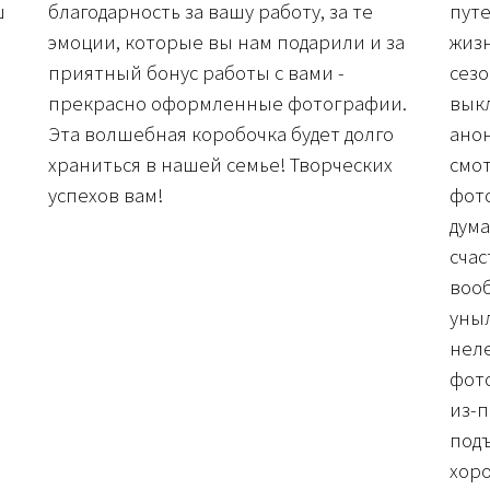
ш
благодарность за вашу работу, за те
путе
эмоции, которые вы нам подарили и за
жизн
приятный бонус работы с вами -
сезо
прекрасно оформленные фотографии.
выкл
Эта волшебная коробочка будет долго
анон
храниться в нашей семье! Творческих
смот
успехов вам!
фото
дума
счас
воо
уны
неле
фот
из-п
подъ
хоро