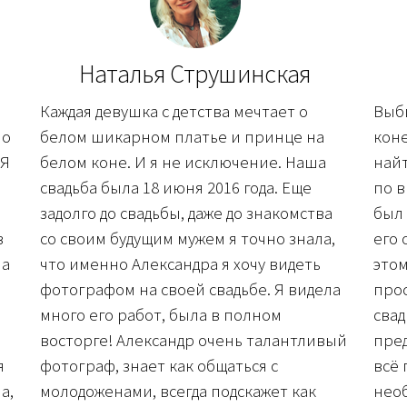
Наталья Струшинская
Каждая девушка с детства мечтает о
Выб
но
белом шикарном платье и принце на
коне
 Я
белом коне. И я не исключение. Наша
найт
свадьба была 18 июня 2016 года. Еще
по в
задолго до свадьбы, даже до знакомства
был 
з
со своим будущим мужем я точно знала,
его 
 а
что именно Александра я хочу видеть
этом
фотографом на своей свадьбе. Я видела
про
много его работ, была в полном
свад
восторге! Александр очень талантливый
пред
я
фотограф, знает как общаться с
всё 
а,
молодоженами, всегда подскажет как
нео