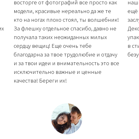
восторге от фотографий все просто как
наш
модели, красивые нереально да же те
ещё
кто на ногах плохо стоял, ты волшебник!
засл
их
За флешку отдельное спасибо, давно не
Дек
получала таких неожиданных милых
упак
сердцу вещиц! Еще очень тебе
в ст
благодарна за твое трудолюбие и отдачу
без
и за твои идеи и внимательность это все
исключительно важные и ценные
качества! Береги их!