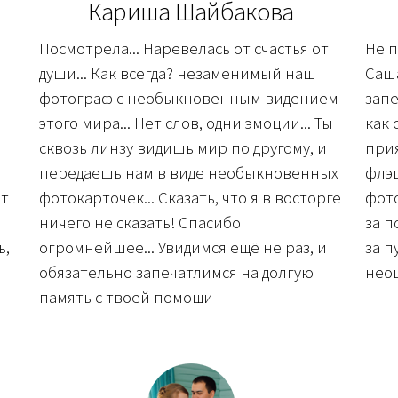
Кариша Шайбакова
Посмотрела... Наревелась от счастья от
Не п
души... Как всегда? незаменимый наш
Саша
фотограф с необыкновенным видением
запе
этого мира... Нет слов, одни эмоции... Ты
как 
сквозь линзу видишь мир по другому, и
при
передаешь нам в виде необыкновенных
флэ
от
фотокарточек... Сказать, что я в восторге
фото
ничего не сказать! Спасибо
за п
ь,
огромнейшее... Увидимся ещё не раз, и
за п
обязательно запечатлимся на долгую
нео
память с твоей помощи