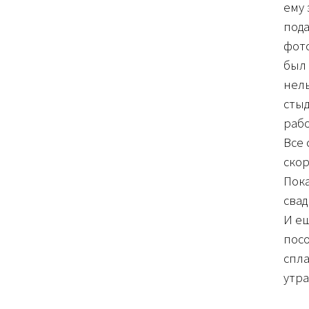
ему 
пода
фото
был 
нель
стыд
рабо
Все 
скор
Пока
свад
И ещ
посо
спла
утра