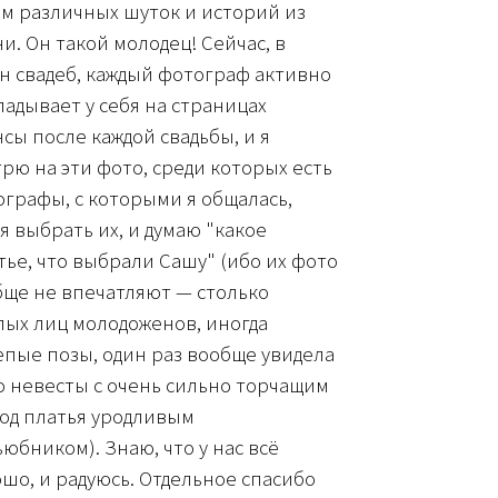
м различных шуток и историй из
и. Он такой молодец! Сейчас, в
н свадеб, каждый фотограф активно
адывает у себя на страницах
сы после каждой свадьбы, и я
рю на эти фото, среди которых есть
графы, с которыми я общалась,
я выбрать их, и думаю "какое
тье, что выбрали Сашу" (ибо их фото
бще не впечатляют — столько
лых лиц молодоженов, иногда
пые позы, один раз вообще увидела
о невесты с очень сильно торчащим
од платья уродливым
юбником). Знаю, что у нас всё
шо, и радуюсь. Отдельное спасибо